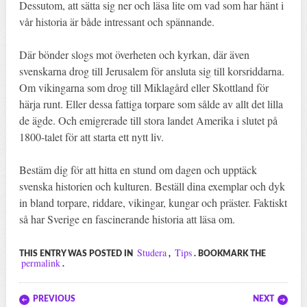
Dessutom, att sätta sig ner och läsa lite om vad som har hänt i
vår historia är både intressant och spännande.
Där bönder slogs mot överheten och kyrkan, där även
svenskarna drog till Jerusalem för ansluta sig till korsriddarna.
Om vikingarna som drog till Miklagård eller Skottland för
härja runt. Eller dessa fattiga torpare som sålde av allt det lilla
de ägde. Och emigrerade till stora landet Amerika i slutet på
1800-talet för att starta ett nytt liv.
Bestäm dig för att hitta en stund om dagen och upptäck
svenska historien och kulturen. Beställ dina exemplar och dyk
in bland torpare, riddare, vikingar, kungar och präster. Faktiskt
så har Sverige en fascinerande historia att läsa om.
Studera
Tips
THIS ENTRY WAS POSTED IN
,
. BOOKMARK THE
permalink
.
Post navigation
PREVIOUS
NEXT