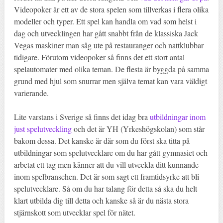
Videopoker är ett av de stora spelen som tillverkas i flera olika
modeller och typer. Ett spel kan handla om vad som helst i
dag och utvecklingen har gått snabbt från de klassiska Jack
Vegas maskiner man såg ute på restauranger och nattklubbar
tidigare. Förutom videopoker så finns det ett stort antal
spelautomater med olika teman. De flesta är byggda på samma
grund med hjul som snurrar men själva temat kan vara väldigt
varierande.
Lite varstans i Sverige så finns det idag bra
utbildningar inom
just spelutveckling
och det är YH (Yrkeshögskolan) som står
bakom dessa. Det kanske är där som du först ska titta på
utbildningar som spelutvecklare om du har gått gymnasiet och
arbetat ett tag men känner att du vill utveckla ditt kunnande
inom spelbranschen. Det är som sagt ett framtidsyrke att bli
spelutvecklare. Så om du har talang för detta så ska du helt
klart utbilda dig till detta och kanske så är du nästa stora
stjärnskott som utvecklar spel för nätet.