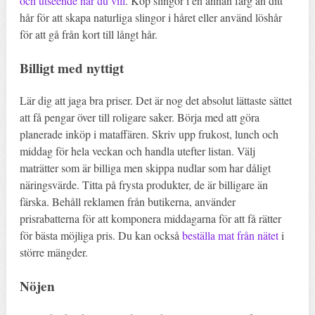
och utseende när du vill
. Köp slingor i en annan färg än ditt
hår för att skapa naturliga slingor i håret eller använd löshår
för att gå från kort till långt hår.
Billigt med nyttigt
Lär dig att jaga bra priser. Det är nog det absolut lättaste sättet
att få pengar över till roligare saker. Börja med att göra
planerade inköp i mataffären. Skriv upp frukost, lunch och
middag för hela veckan och handla utefter listan. Välj
maträtter som är billiga men skippa nudlar som har dåligt
näringsvärde. Titta på frysta produkter, de är billigare än
färska. Behåll reklamen från butikerna, använder
prisrabatterna för att komponera middagarna för att få rätter
för bästa möjliga pris. Du kan också
beställa mat från nätet
i
större mängder.
Nöjen