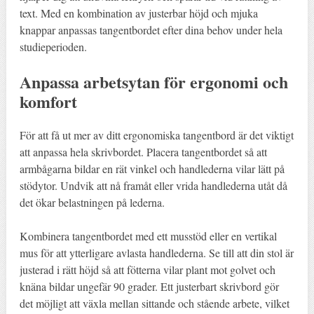
text. Med en kombination av justerbar höjd och mjuka
knappar anpassas tangentbordet efter dina behov under hela
studieperioden.
Anpassa arbetsytan för ergonomi och
komfort
För att få ut mer av ditt ergonomiska tangentbord är det viktigt
att anpassa hela skrivbordet. Placera tangentbordet så att
armbågarna bildar en rät vinkel och handlederna vilar lätt på
stödytor. Undvik att nå framåt eller vrida handlederna utåt då
det ökar belastningen på lederna.
Kombinera tangentbordet med ett musstöd eller en vertikal
mus för att ytterligare avlasta handlederna. Se till att din stol är
justerad i rätt höjd så att fötterna vilar plant mot golvet och
knäna bildar ungefär 90 grader. Ett justerbart skrivbord gör
det möjligt att växla mellan sittande och stående arbete, vilket