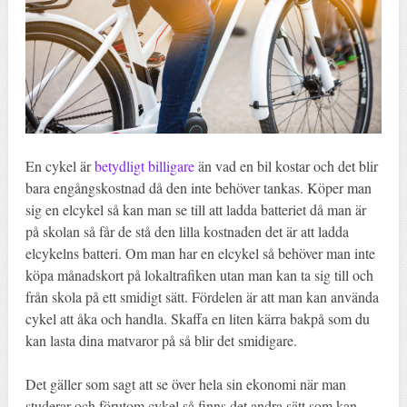
En cykel är
betydligt billigare
än vad en bil kostar och det blir
bara engångskostnad då den inte behöver tankas. Köper man
sig en elcykel så kan man se till att ladda batteriet då man är
på skolan så får de stå den lilla kostnaden det är att ladda
elcykelns batteri. Om man har en elcykel så behöver man inte
köpa månadskort på lokaltrafiken utan man kan ta sig till och
från skola på ett smidigt sätt. Fördelen är att man kan använda
cykel att åka och handla. Skaffa en liten kärra bakpå som du
kan lasta dina matvaror på så blir det smidigare.
Det gäller som sagt att se över hela sin ekonomi när man
studerar och förutom cykel så finns det andra sätt som kan