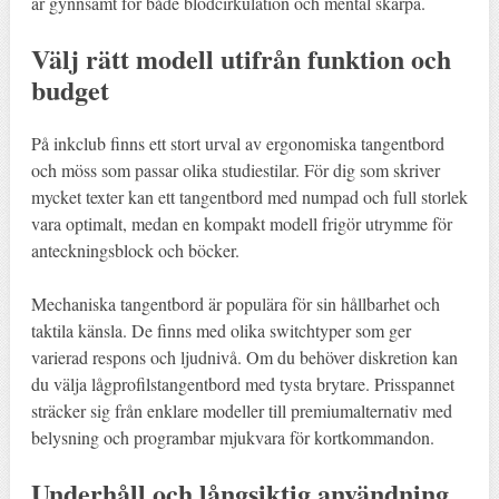
är gynnsamt för både blodcirkulation och mental skärpa.
Välj rätt modell utifrån funktion och
budget
På inkclub finns ett stort urval av ergonomiska tangentbord
och möss som passar olika studiestilar. För dig som skriver
mycket texter kan ett tangentbord med numpad och full storlek
vara optimalt, medan en kompakt modell frigör utrymme för
anteckningsblock och böcker.
Mechaniska tangentbord är populära för sin hållbarhet och
taktila känsla. De finns med olika switchtyper som ger
varierad respons och ljudnivå. Om du behöver diskretion kan
du välja lågprofilstangentbord med tysta brytare. Prisspannet
sträcker sig från enklare modeller till premiumalternativ med
belysning och programbar mjukvara för kortkommandon.
Underhåll och långsiktig användning