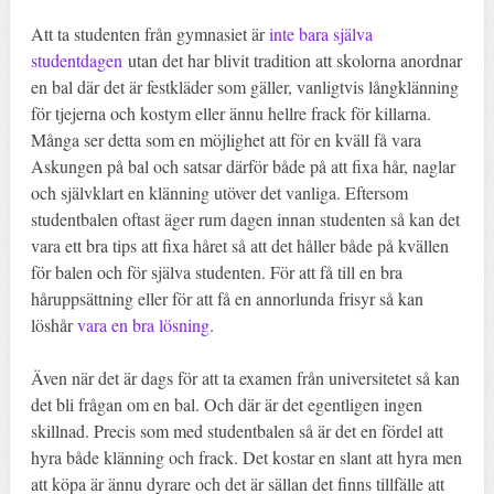
Att ta studenten från gymnasiet är
inte bara själva
studentdagen
utan det har blivit tradition att skolorna anordnar
en bal där det är festkläder som gäller, vanligtvis långklänning
för tjejerna och kostym eller ännu hellre frack för killarna.
Många ser detta som en möjlighet att för en kväll få vara
Askungen på bal och satsar därför både på att fixa hår, naglar
och självklart en klänning utöver det vanliga. Eftersom
studentbalen oftast äger rum dagen innan studenten så kan det
vara ett bra tips att fixa håret så att det håller både på kvällen
för balen och för själva studenten. För att få till en bra
håruppsättning eller för att få en annorlunda frisyr så kan
löshår
vara en bra lösning
.
Även när det är dags för att ta examen från universitetet så kan
det bli frågan om en bal. Och där är det egentligen ingen
skillnad. Precis som med studentbalen så är det en fördel att
hyra både klänning och frack. Det kostar en slant att hyra men
att köpa är ännu dyrare och det är sällan det finns tillfälle att