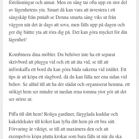
föreläsningar och annat. Men en säng tar ofta upp en stor del
av lägenhetens yta. Smart då kan vara att investera i ett
sängskåp från pmiab.se Denna smarta säng viks ut från
väggen när det är dags att sova, men fälls upp på dagen och
ger dig bättre yta att röra dig på. Det kan göra mycket för din
lägenhet!
Kombinera dina möbler. Du behöver inte ha ett separat
skrivbord att plugga vid och ett att äta vid, se till att
införskaffa ett bord du kan göra båda sakerna vid istället. Ett
tips är att köpa ett slagbord, då du kan fälla ner ena sidan vid
behov. Se alltid till att ha det städat och organiserat hemma, ett
stökigt hem ser mindre ut medan rena tomma ytor gör att det
ser större ut.
Piffa till ditt hem! Roliga gardiner, färgglada kuddar och
kakeldekaler till köket kan lyfta ditt hem på ett bra sätt.
Förvaring är viktigt, se till att maximera den och att
exempelvis köpa platta krokar som bara fälls ut när du ska