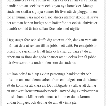
handlar om att socialisera och knyta nya kontakter. Många
studenter skaffar sig nya vänner för livet när de pluggar, men
för att kunna vara med och socialisera utanför skoltid så krävs
det att man har en budget som håller för det också, aktiviteter
utanför skoltid är inte sällan förenade med utgifter.
Ligg steget före och skaffa dig ett extrajobb, det kan vara allt
ifrån att dela ut reklam till att jobba i ett café. Ett extrajobb är
oftast inte särskilt svårt att hitta och visar du bara att du är
arbetsam så finns det goda chanser att du också kan få jobba
där över somrarna under tiden som du studerar.
Du kan också ta hjälp av din personliga bankkontakt och
tillsammans med denne arbeta fram en budget som du känner
att du kommer att klara av. Det viktigaste av allt är att du har
ett medvetet konsumtionsbeteende, använd dig av rabatter när
du ska handla kläder och annat så kommer du att komma
undan billigare, och det har du allt att vinna på.