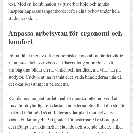
text. Med en kombination av justerbar höjd och mjuka
knappar anpassas tangentbordet efter dina behov under hela
studieperioden.
Anpassa arbetsytan för ergonomi och
komfort
För att få ut mer av ditt ergonomiska tangentbord är det viktigt
att anpassa hela skrivbordet. Placera tangentbordet så att
armbågarna bildar en rät vinkel och handlederna vilar lätt på
stödytor. Undvik att nå framåt eller vrida handlederna utåt då
det ökar belastningen på lederna.
Kombinera tangentbordet med ett musstöd eller en vertikal
mus för att ytterligare avlasta handlederna. Se till att din stol är
justerad i rätt höjd så att fötterna vilar plant mot golvet och
knäna bildar ungefär 90 grader. Ett justerbart skrivbord gör
det möjligt att växla mellan sittande och stående arbete, vilket